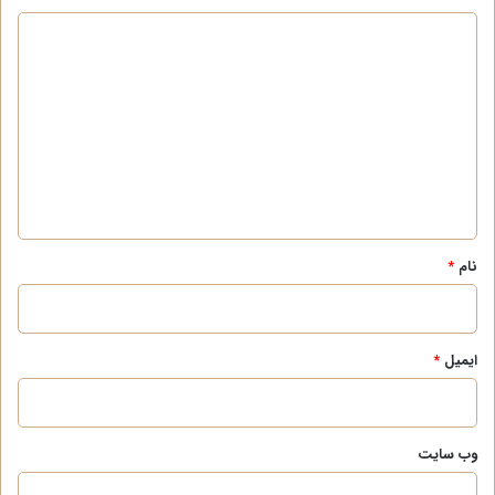
د
ی
د
گ
ا
ه
*
نام
*
ایمیل
*
وب‌ سایت