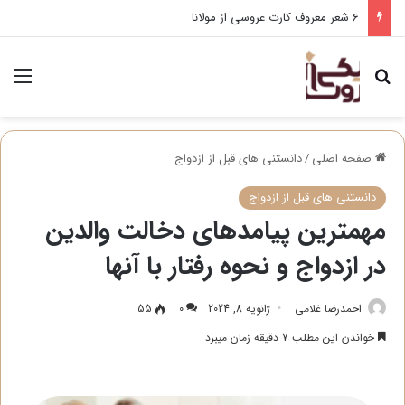
6 شعر معروف کارت عروسی از مولانا
جستجو برای
منو
صفحه اصلی
/
دانستنی های قبل از ازدواج
دانستنی های قبل از ازدواج
مهمترین پیامدهای دخالت والدین
در ازدواج و نحوه رفتار با آنها
احمدرضا غلامی
ژانویه 8, 2024
0
55
خواندن این مطلب 7 دقیقه زمان میبرد