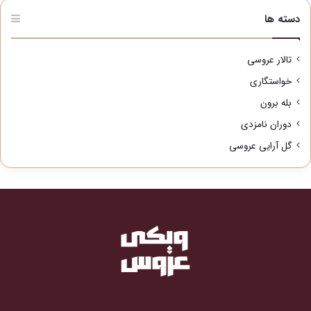
دسته ها
تالار عروسی
خواستگاری
بله برون
دوران نامزدی
گل آرایی عروسی