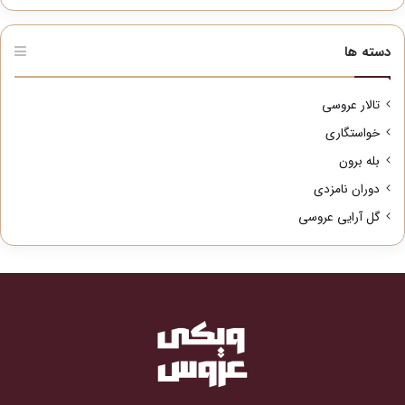
دسته ها
تالار عروسی
خواستگاری
بله برون
دوران نامزدی
گل آرایی عروسی