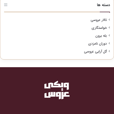
دسته ها
تالار عروسی
خواستگاری
بله برون
دوران نامزدی
گل آرایی عروسی