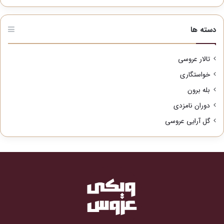
دسته ها
تالار عروسی
خواستگاری
بله برون
دوران نامزدی
گل آرایی عروسی