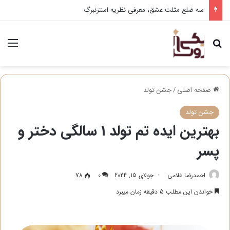
سه ضلع مثلث عشق، معرفی نظریه استرنبرگ
جستجو برای
منو
صفحه اصلی
/
جشن تولد
جشن تولد
بهترین ایده تم تولد 1 سالگی دختر و
پسر
احمدرضا غلامی
جولای 15, 2024
0
78
خواندن این مطلب 5 دقیقه زمان میبرد