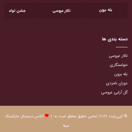
بله برون
تالار عروسی
جشن تولد
دسته بندی ها
تالار عروسی
خواستگاری
بله برون
دوران نامزدی
گل آرایی عروسی
© کپی‌رایت 2026, تمامی حقوق متعلق است به |
آژانس دیجیتال مارکتینگ
میفا