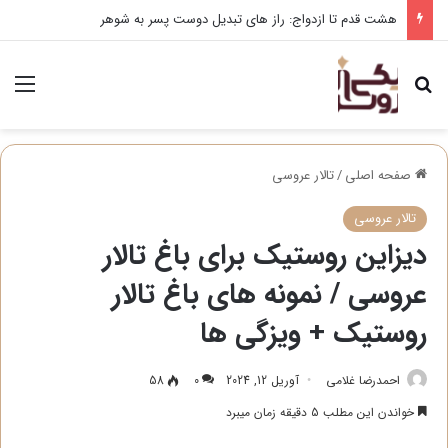
هشت قدم تا ازدواج: راز های تبدیل دوست پسر به شوهر
جستجو برای
منو
صفحه اصلی
/
تالار عروسی
تالار عروسی
دیزاین روستیک برای باغ تالار
عروسی / نمونه های باغ تالار
روستیک + ویزگی ها
احمدرضا غلامی
آوریل 12, 2024
0
58
خواندن این مطلب 5 دقیقه زمان میبرد